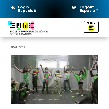
Login
Logout


Espacio#
Espacio#
05/07/21