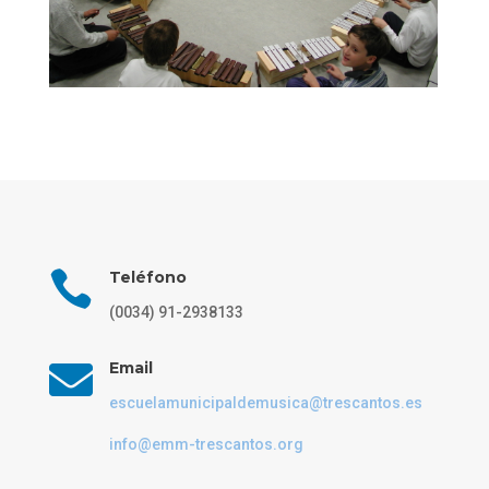

Teléfono
(0034) 91-2938133

Email
escuelamunicipaldemusica@trescantos.es
info@emm-trescantos.org