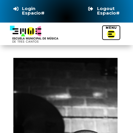
Login
Logout


Espacio#
Espacio#