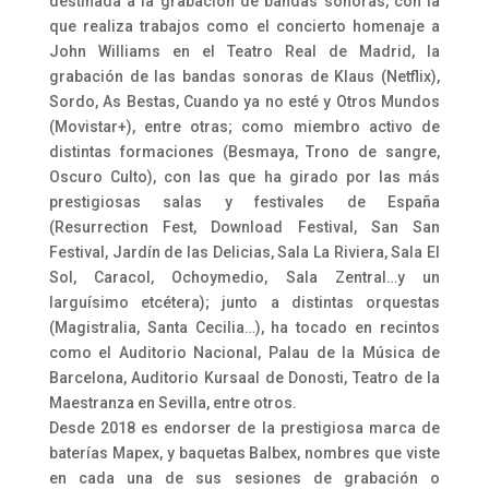
destinada a la grabación de bandas sonoras, con la
que realiza trabajos como el concierto homenaje a
John Williams en el Teatro Real de Madrid, la
grabación de las bandas sonoras de Klaus (Netflix),
Sordo, As Bestas, Cuando ya no esté y Otros Mundos
(Movistar+), entre otras; como miembro activo de
distintas formaciones (Besmaya, Trono de sangre,
Oscuro Culto), con las que ha girado por las más
prestigiosas salas y festivales de España
(Resurrection Fest, Download Festival, San San
Festival, Jardín de las Delicias, Sala La Riviera, Sala El
Sol, Caracol, Ochoymedio, Sala Zentral…y un
larguísimo etcétera); junto a distintas orquestas
(Magistralia, Santa Cecilia…), ha tocado en recintos
como el Auditorio Nacional, Palau de la Música de
Barcelona, Auditorio Kursaal de Donosti, Teatro de la
Maestranza en Sevilla, entre otros.
Desde 2018 es endorser de la prestigiosa marca de
baterías Mapex, y baquetas Balbex, nombres que viste
en cada una de sus sesiones de grabación o