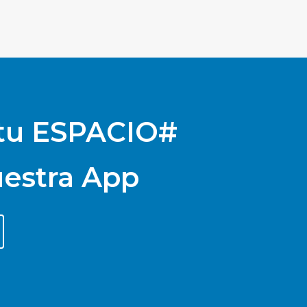
 tu ESPACIO#
uestra App