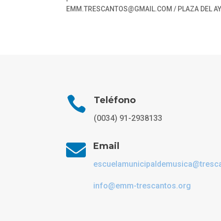
EMM.TRESCANTOS@GMAIL.COM / PLAZA DEL AYUN

Teléfono
(0034) 91-2938133

Email
escuelamunicipaldemusica@tresc
info@emm-trescantos.org