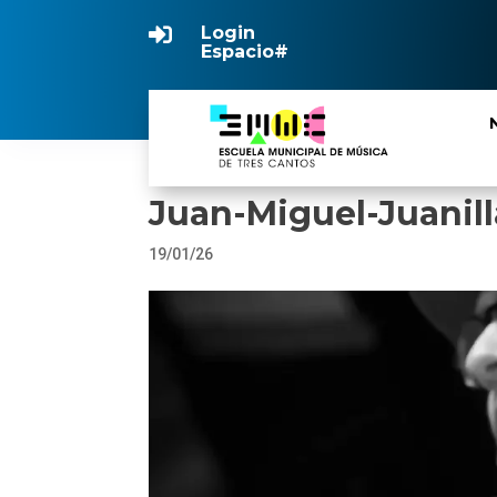
Login

Espacio#
Juan-Miguel-Juanill
19/01/26