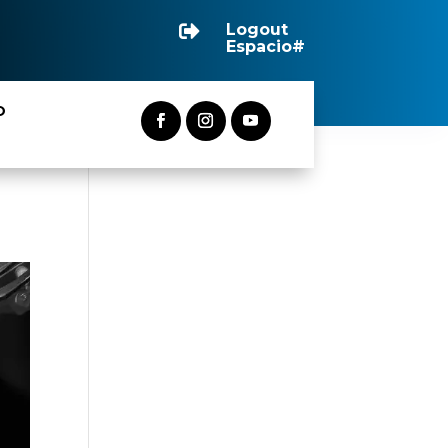
Logout

Espacio#
O