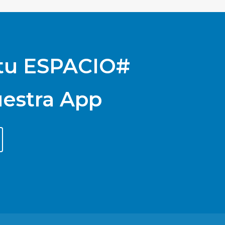
 tu ESPACIO#
uestra App