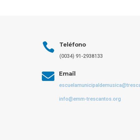

Teléfono
(0034) 91-2938133

Email
escuelamunicipaldemusica@tresc
info@emm-trescantos.org