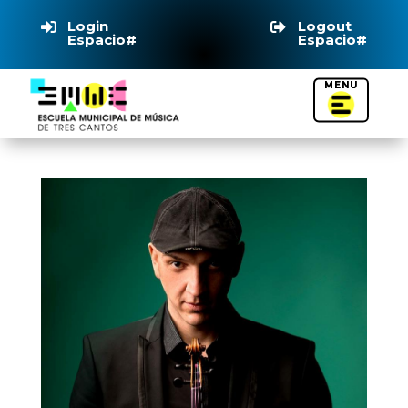
Login
Logout


Espacio#
Espacio#